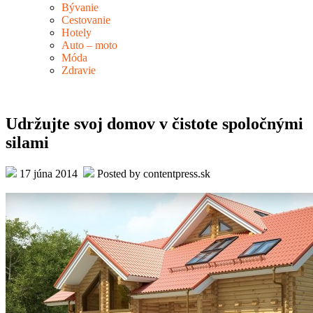
Bývanie
Cestovanie
Hotely
Auto – moto
Móda
Zdravie
Udržujte svoj domov v čistote spoločnými
silami
17 júna 2014
Posted by contentpress.sk