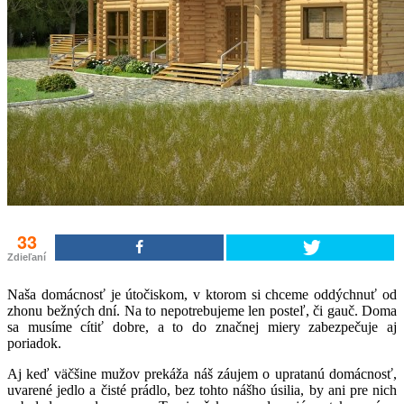
33
Zdieľaní
Naša domácnosť je útočiskom, v ktorom si chceme oddýchnuť od
zhonu bežných dní. Na to nepotrebujeme len posteľ, či gauč. Doma
sa musíme cítiť dobre, a to do značnej miery zabezpečuje aj
poriadok.
Aj keď väčšine mužov prekáža náš záujem o upratanú domácnosť,
uvarené jedlo a čisté prádlo, bez tohto nášho úsilia, by ani pre nich