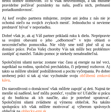
nebol domov domovom. To si však neuvedomujú, a tak musíme
pravidelne počúvať poznámky na našu, podľa nich, prehnanú
poriadkumilovnosť.
Aj keď svojho partnera milujeme, zrejme ani jedna z nás nie je
ochotná niečo na svojich zvykoch meniť. Jednoducho si nevieme
predstaviť bývať v neporiadku.
Dobré však je, ak aj Váš partner prikladá ruku k dielu. Nepripravte
sa svojimi obavami o jeho „odbornosť“ v tejto oblasti o
neoceniteľného pomocníka. Nie vždy sme totiž plné síl aj na
domáce práce. Počas Vašej choroby Vás tak môže bez problémov
zastúpiť aj manžel. Takáto pomoc je niekedy nenahraditeľná.
Spoločnými silami naviac zostane viac času aj energie na iné veci,
napríklad na rodinu, spoločnú prechádzku, či príjemný rozhovor. Aj
takto sa môžete ubrániť podráždenosti a pocitu vyčerpania. Po dobre
urobenej práci si tak aj viac vychutnáte svoju
obľúbenú zrnkovú
kávu
.
Do starostlivosti o domácnosť však môžete zapojiť aj deti. Najmä tie
menšie sú nadšené, keď môžu pomôcť, využite to! Uľahčíte si prácu
aj do budúcna ak ich naučíte, ako je potrebné upratovať.
Spoločnými silami zvládnete aj výmenu obliečok. Na takúto
spoluprácu ich však môžete motivovať aj výberom správnych
obliečok na
obliecky-emi.sk
.