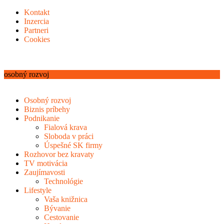
Kontakt
Inzercia
Partneri
Cookies
osobný rozvoj
Osobný rozvoj
Biznis príbehy
Podnikanie
Fialová krava
Sloboda v práci
Úspešné SK firmy
Rozhovor bez kravaty
TV motivácia
Zaujímavosti
Technológie
Lifestyle
Vaša knižnica
Bývanie
Cestovanie