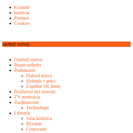
Kontakt
Inzercia
Partneri
Cookies
osobný rozvoj
Osobný rozvoj
Biznis príbehy
Podnikanie
Fialová krava
Sloboda v práci
Úspešné SK firmy
Rozhovor bez kravaty
TV motivácia
Zaujímavosti
Technológie
Lifestyle
Vaša knižnica
Bývanie
Cestovanie