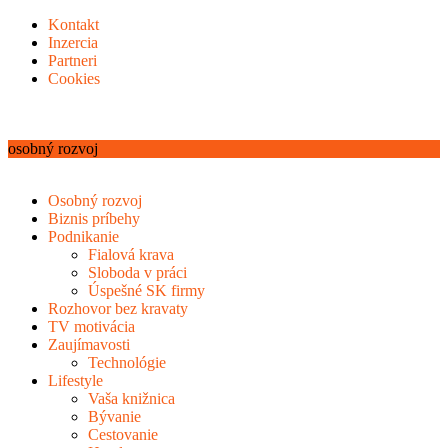
Kontakt
Inzercia
Partneri
Cookies
osobný rozvoj
Osobný rozvoj
Biznis príbehy
Podnikanie
Fialová krava
Sloboda v práci
Úspešné SK firmy
Rozhovor bez kravaty
TV motivácia
Zaujímavosti
Technológie
Lifestyle
Vaša knižnica
Bývanie
Cestovanie