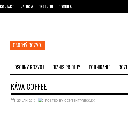
KONTAKT
INZERCIA
PARTNERI
COOKIES
OSOBNÝ ROZVOJ
OSOBNÝ ROZVOJ
BIZNIS PRÍBEHY
PODNIKANIE
ROZH
KÁVA COFFEE
25 JAN 2013
POSTED BY CONTENTPRESS.SK