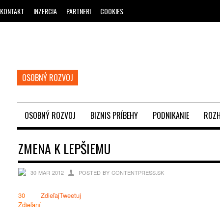
KONTAKT
INZERCIA
PARTNERI
COOKIES
OSOBNÝ ROZVOJ
OSOBNÝ ROZVOJ
BIZNIS PRÍBEHY
PODNIKANIE
ROZH
ZMENA K LEPŠIEMU
30 MAR 2012
POSTED BY CONTENTPRESS.SK
30
Zdieľaj
Tweetuj
Zdieľaní