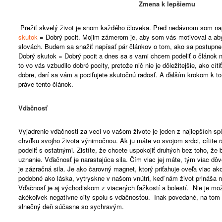
Zmena k lepšiemu
Prežiť skvelý život je snom každého človeka. Pred nedávnom som na
skutok
= Dobrý pocit. Mojim zámerom je, aby som vás motivoval a aby
slovách. Budem sa snažiť napísať pár článkov o tom, ako sa postupne
Dobrý skutok = Dobrý pocit a dnes sa s vami chcem podeliť o článok
to vo vás vzbudilo dobré pocity, pretože nič nie je dôležitejšie, ako cíti
dobre, darí sa vám a pociťujete skutočnú radosť. A ďalším krokom k tom
práve tento článok.
Vďačnosť
Vyjadrenie vďačnosti za veci vo vašom živote je jeden z najlepších s
chvíľku svojho života výnimočnou. Ak ju máte vo svojom srdci, cítite 
podeliť s ostatnými. Zistíte, že chcete uspokojiť druhých bez toho, že 
uznanie. Vďačnosť je narastajúca sila. Čím viac jej máte, tým viac dô
je zázračná sila. Je ako čarovný magnet, ktorý priťahuje oveľa viac ako
podobné ako láska, vytryskne v našom vnútri, keď nám život prináša 
Vďačnosť je aj východiskom z viacerých ťažkostí a bolestí. Nie je mož
akékoľvek negatívne city spolu s vďačnosťou. Inak povedané, na tom
slnečný deň súčasne so sychravým.