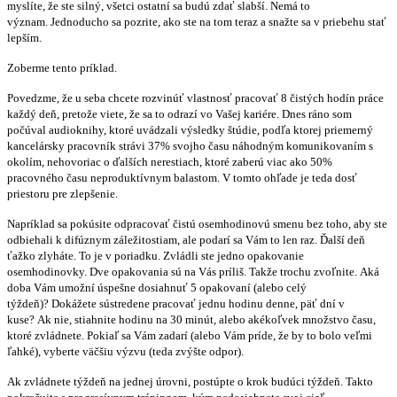
myslíte, že ste silný, všetci ostatní sa budú zdať slabší. Nemá to
význam. Jednoducho sa pozrite, ako ste na tom teraz a snažte sa v priebehu stať
lepším.
Zoberme tento príklad.
Povedzme, že u seba chcete rozvinúť vlastnosť pracovať 8 čistých hodín práce
každý deň, pretože viete, že sa to odrazí vo Vašej kariére. Dnes ráno som
počúval audioknihy, ktoré uvádzali výsledky štúdie, podľa ktorej priemerný
kancelársky pracovník strávi 37% svojho času náhodným komunikovaním s
okolím, nehovoriac o ďalších nerestiach, ktoré zaberú viac ako 50%
pracovného času neproduktívnym balastom. V tomto ohľade je teda dosť
priestoru pre zlepšenie.
Napríklad sa pokúsite odpracovať čistú osemhodinovú smenu bez toho, aby ste
odbiehali k difúznym záležitostiam, ale podarí sa Vám to len raz. Ďalší deň
ťažko zlyháte. To je v poriadku. Zvládli ste jedno opakovanie
osemhodinovky. Dve opakovania sú na Vás príliš. Takže trochu zvoľnite. Aká
doba Vám umožní úspešne dosiahnuť 5 opakovaní (alebo celý
týždeň)? Dokážete sústredene pracovať jednu hodinu denne, päť dní v
kuse? Ak nie, stiahnite hodinu na 30 minút, alebo akékoľvek množstvo času,
ktoré zvládnete. Pokiaľ sa Vám zadarí (alebo Vám príde, že by to bolo veľmi
ľahké), vyberte väčšiu výzvu (teda zvýšte odpor).
Ak zvládnete týždeň na jednej úrovni, postúpte o krok budúci týždeň. Takto