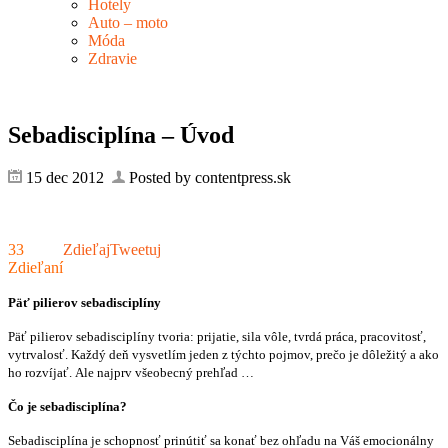
Hotely
Auto – moto
Móda
Zdravie
Sebadisciplína – Úvod
15 dec 2012
Posted by contentpress.sk
33
Zdieľaj
Tweetuj
Zdieľaní
Päť pilierov sebadisciplíny
Päť pilierov sebadisciplíny tvoria: prijatie, sila vôle, tvrdá práca, pracovitosť,
vytrvalosť. Každý deň vysvetlím jeden z týchto pojmov, prečo je dôležitý a ako
ho rozvíjať. Ale najprv všeobecný prehľad …
Čo je sebadisciplína?
Sebadisciplína je schopnosť prinútiť sa konať bez ohľadu na Váš emocionálny