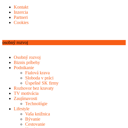
Kontakt
Inzercia
Partneri
Cookies
osobný rozvoj
Osobný rozvoj
Biznis príbehy
Podnikanie
Fialová krava
Sloboda v práci
Úspešné SK firmy
Rozhovor bez kravaty
TV motivácia
Zaujímavosti
Technológie
Lifestyle
Vaša knižnica
Bývanie
Cestovanie