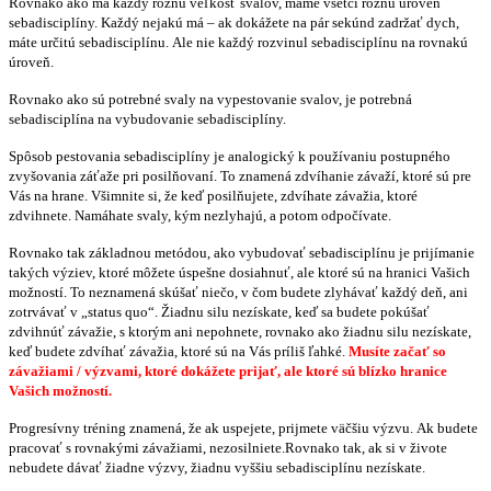
Rovnako ako má každý rôznu veľkosť svalov, máme všetci rôznu úroveň
sebadisciplíny. Každý nejakú má – ak dokážete na pár sekúnd zadržať dych,
máte určitú sebadisciplínu. Ale nie každý rozvinul sebadisciplínu na rovnakú
úroveň.
Rovnako ako sú potrebné svaly na vypestovanie svalov, je potrebná
sebadisciplína na vybudovanie sebadisciplíny.
Spôsob pestovania sebadisciplíny je analogický k používaniu postupného
zvyšovania záťaže pri posilňovaní. To znamená zdvíhanie závaží, ktoré sú pre
Vás na hrane. Všimnite si, že keď posilňujete, zdvíhate závažia, ktoré
zdvihnete. Namáhate svaly, kým nezlyhajú, a potom odpočívate.
Rovnako tak základnou metódou, ako vybudovať sebadisciplínu je prijímanie
takých výziev, ktoré môžete úspešne dosiahnuť, ale ktoré sú na hranici Vašich
možností. To neznamená skúšať niečo, v čom budete zlyhávať každý deň, ani
zotrvávať v „status quo“. Žiadnu silu nezískate, keď sa budete pokúšať
zdvihnúť závažie, s ktorým ani nepohnete, rovnako ako žiadnu silu nezískate,
keď budete zdvíhať závažia, ktoré sú na Vás príliš ľahké.
Musíte začať so
závažiami / výzvami, ktoré dokážete prijať, ale ktoré sú blízko hranice
Vašich možností.
Progresívny tréning znamená, že ak uspejete, prijmete väčšiu výzvu. Ak budete
pracovať s rovnakými závažiami, nezosilniete.Rovnako tak, ak si v živote
nebudete dávať žiadne výzvy, žiadnu vyššiu sebadisciplínu nezískate.