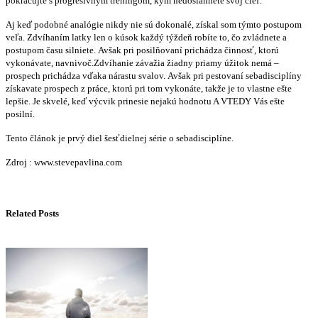
pokračujte s progresívnym tréningom, kým nedosiahnete svoj cieľ.
Aj keď podobné analógie nikdy nie sú dokonalé, získal som týmto postupom
veľa. Zdvíhaním latky len o kúsok každý týždeň robíte to, čo zvládnete a
postupom času silniete. Avšak pri posilňovaní prichádza činnosť, ktorú
vykonávate, navnivoč.Zdvíhanie závažia žiadny priamy úžitok nemá –
prospech prichádza vďaka nárastu svalov. Avšak pri pestovaní sebadisciplíny
získavate prospech z práce, ktorú pri tom vykonáte, takže je to vlastne ešte
lepšie. Je skvelé, keď výcvik prinesie nejakú hodnotu A VTEDY Vás ešte
posilní.
Tento článok je prvý diel šesťdielnej série o sebadisciplíne.
Zdroj : www.stevepavlina.com
Related Posts