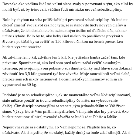
Rovnako ako väčšina ľudí má veľmi slabé svaly v porovnaní s tým, ako silní by
mohli byť, ak by trénovali, väčšina ľudí má nízku úroveň sebadisciplíny.
Bolo by chybou na seba príliš tlačiť pri pestovaní sebadisciplíny. Ak budete
chcieť zmeniť svoj život cez noc tým, že si stanovíte tucty nových cieľov a
očakávate, že ich dosiahnete konzistentným úsilím od ďalšieho dňa, takmer
určite zlyháte. Bolo by to, ako keby išiel niekto do posilňovne prvýkrát v
živote a pokúšal by sa cvičiť so 150 kilovou činkou na bench presse. Len
budete vyzerať smiešne.
Ak zdvihne len 5 kíl, zdvihne len 5 kíl. Nie je žiadna hanba začať tam, kde
práve ste. Spomínam si, ako keď som pred rokmi začal cvičiť s osobným
trénerom, pri svojom prvom pokuse o zdvihnutie činky nad hlavu som dokázal
zdvihnúť len 3,5 kilogramovú tyč bez závažia. Moje ramená boli veľmi slabé,
pretože som ich nikdy netrénoval. Počas niekoľkých mesiacov som sa ale
vypracoval na 30 kg.
Podobné je to so sebadisciplínou, ak ste momentálne veľmi Nedisciplinovaný,
stále môžete použiť tú trochu sebadisciplíny čo máte, na vybudovanie
ďalšej. Čím disciplinovanejšími sa stanete, tým jednoduchším sa Váš život
stane. Výzvy, ktoré Vám prišli nemysliteľné, Vám prídu ako hry pre deti. Ako
budete postupne silnieť, rovnaké závažia sa budú zdať ľahšie a ľahšie.
Neporovnávajte sa s ostatnými. To Vám nepomôže. Nájdete len to, čo
očakávate. Ak si myslíte, že ste slabý, každý druhý sa bude zdať silnejší. Ak si