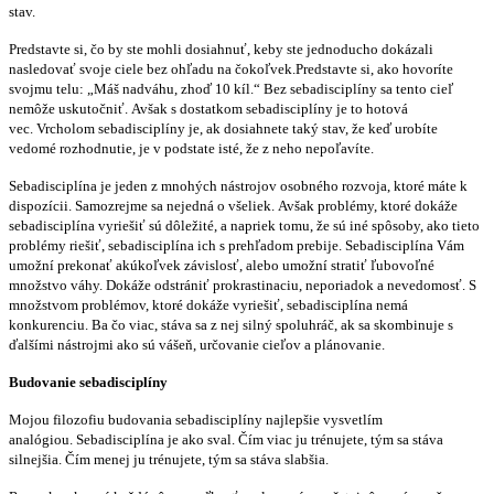
stav.
Predstavte si, čo by ste mohli dosiahnuť, keby ste jednoducho dokázali
nasledovať svoje ciele bez ohľadu na čokoľvek.Predstavte si, ako hovoríte
svojmu telu: „Máš nadváhu, zhoď 10 kíl.“ Bez sebadisciplíny sa tento cieľ
nemôže uskutočniť. Avšak s dostatkom sebadisciplíny je to hotová
vec. Vrcholom sebadisciplíny je, ak dosiahnete taký stav, že keď urobíte
vedomé rozhodnutie, je v podstate isté, že z neho nepoľavíte.
Sebadisciplína je jeden z mnohých nástrojov osobného rozvoja, ktoré máte k
dispozícii. Samozrejme sa nejedná o všeliek. Avšak problémy, ktoré dokáže
sebadisciplína vyriešiť sú dôležité, a napriek tomu, že sú iné spôsoby, ako tieto
problémy riešiť, sebadisciplína ich s prehľadom prebije. Sebadisciplína Vám
umožní prekonať akúkoľvek závislosť, alebo umožní stratiť ľubovoľné
množstvo váhy. Dokáže odstrániť prokrastinaciu, neporiadok a nevedomosť. S
množstvom problémov, ktoré dokáže vyriešiť, sebadisciplína nemá
konkurenciu. Ba čo viac, stáva sa z nej silný spoluhráč, ak sa skombinuje s
ďalšími nástrojmi ako sú vášeň, určovanie cieľov a plánovanie.
Budovanie sebadisciplíny
Mojou filozofiu budovania sebadisciplíny najlepšie vysvetlím
analógiou. Sebadisciplína je ako sval. Čím viac ju trénujete, tým sa stáva
silnejšia. Čím menej ju trénujete, tým sa stáva slabšia.