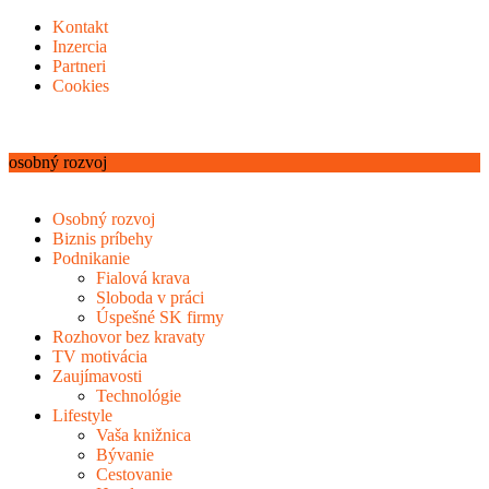
Kontakt
Inzercia
Partneri
Cookies
osobný rozvoj
Osobný rozvoj
Biznis príbehy
Podnikanie
Fialová krava
Sloboda v práci
Úspešné SK firmy
Rozhovor bez kravaty
TV motivácia
Zaujímavosti
Technológie
Lifestyle
Vaša knižnica
Bývanie
Cestovanie