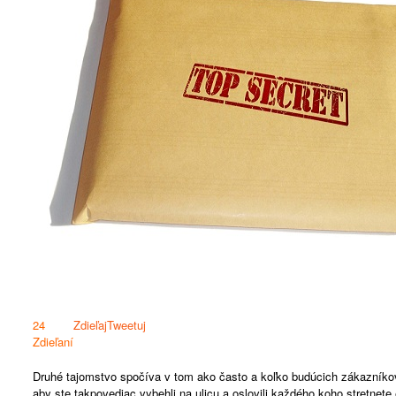
24
Zdieľaj
Tweetuj
Zdieľaní
Druhé tajomstvo spočíva v tom ako často a koľko budúcich zákazníkov
aby ste takpovediac vybehli na ulicu a oslovili každého koho stretnete 