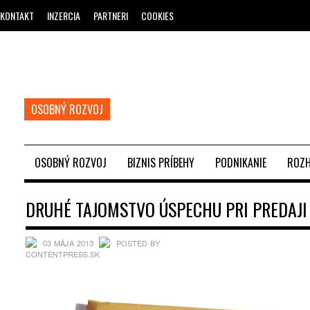
KONTAKT
INZERCIA
PARTNERI
COOKIES
OSOBNÝ ROZVOJ
OSOBNÝ ROZVOJ
BIZNIS PRÍBEHY
PODNIKANIE
ROZH
DRUHÉ TAJOMSTVO ÚSPECHU PRI PREDAJI
03 MÁJA 2013
POSTED BY
CONTENTPRESS.SK