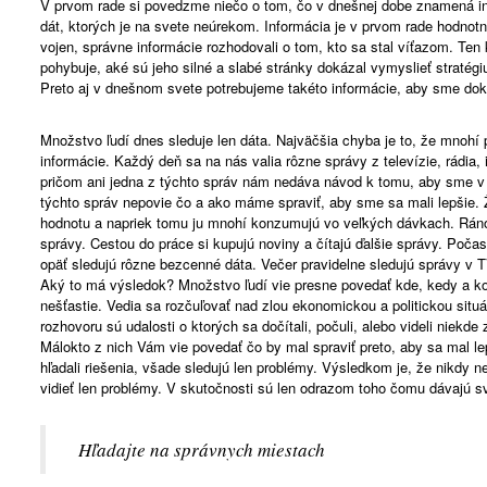
V prvom rade si povedzme niečo o tom, čo v dnešnej dobe znamená in
dát, ktorých je na svete neúrekom. Informácia je v prvom rade hodnotn
vojen, správne informácie rozhodovali o tom, kto sa stal víťazom. Ten 
pohybuje, aké sú jeho silné a slabé stránky dokázal vymyslieť stratégiu
Preto aj v dnešnom svete potrebujeme takéto informácie, aby sme doká
Množstvo ľudí dnes sleduje len dáta. Najväčšia chyba je to, že mnohí p
informácie. Každý deň sa na nás valia rôzne správy z televízie, rádia, 
pričom ani jedna z týchto správ nám nedáva návod k tomu, aby sme v
týchto správ nepovie čo a ako máme spraviť, aby sme sa mali lepšie.
hodnotu a napriek tomu ju mnohí konzumujú vo veľkých dávkach. Rán
správy. Cestou do práce si kupujú noviny a čítajú ďalšie správy. Počas 
opäť sledujú rôzne bezcenné dáta. Večer pravidelne sledujú správy v TV
Aký to má výsledok? Množstvo ľudí vie presne povedať kde, kedy a ko
nešťastie. Vedia sa rozčuľovať nad zlou ekonomickou a politickou situ
rozhovoru sú udalosti o ktorých sa dočítali, počuli, alebo videli niekde 
Málokto z nich Vám vie povedať čo by mal spraviť preto, aby sa mal l
hľadali riešenia, všade sledujú len problémy. Výsledkom je, že nikdy n
vidieť len problémy. V skutočnosti sú len odrazom toho čomu dávajú s
Hľadajte na správnych miestach