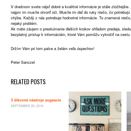
V dnešnom svete nájsť dobré a kvalitné informácie je stále zložitejšie
najprv im musíte otvoriť oči. Musíte im dať do ruky niečo, čo potrebuj
chýba. Každý z nás potrebuje hodnotné informácie. To znamená niečo
nejaký problém.
Ak máte záujem o preskúmanie ďalších krokov ohľadom predaja, sleduj
bezplatný prístup k informáciám, ktoré Vám pomôžu vykročiť na cest
Držím Vám pri tom palce a želám veľa úspechov!
Peter Sanczel
RELATED POSTS
3 šikovné nástroje sugescie
SEPTEMBER 20, 2016