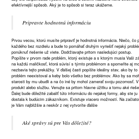
efektívnejší spôsob. Aký je to spôsob si teraz ukážeme.
Pripravte hodnotnú informáciu
Prvou vecou, ktorú musíte pripraviť je hodnotná informácia. Niečo, čo
každého bez rozdielu a bude to pomáhať druhým vyriešiť nejaký probl
ponúknuť riešenie už viete. Dodržiavajte pritom nasledujúci postup.
Popíšte v prvom rade problém, ktorý existuje a s ktorým musia Vaši z
na každú maličkosť, ktorá súvisí s týmto problémom a spomeňte aj mo
nezbavia tejto prekážky. V ďalšej časti popíšte ideálny stav, ako by t
problém neexistoval a keby bolo všetko bez problémov. Ako by sa moho
starosti by mu ubudli a na čo iné by mohol zamerať svoju pozornosť. V
produkt alebo službu. Venujte sa pritom hlavne úžitku a tomu aké rieše
Ďalej bude dôležité zabaliť túto informáciu do nejakej formy, aby ste j
dostala k budúcim zákazníkom. Existuje viacero možností. Na začiatok 
je Vám najbližšie a neskôr z nej vytvoríte ďalšie
Aké správy sú pre Vás dôležité?