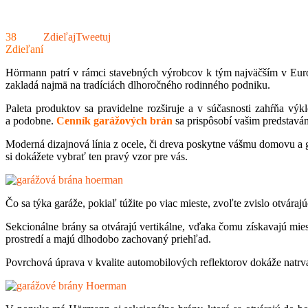
38
Zdieľaj
Tweetuj
Zdieľaní
Hörmann patrí v rámci stavebných výrobcov k tým najväčším v Európe
zakladá najmä na tradíciách dlhoročného rodinného podniku.
Paleta produktov sa pravidelne rozširuje a v súčasnosti zahŕňa vý
a podobne.
Cenník garážových brán
sa prispôsobí vašim predstavá
Moderná dizajnová línia z ocele, či dreva poskytne vášmu domovu a 
si dokážete vybrať ten pravý vzor pre vás.
Čo sa týka garáže, pokiaľ túžite po viac mieste, zvoľte zvislo otvár
Sekcionálne brány sa otvárajú vertikálne, vďaka čomu získavajú mi
prostredí a majú dlhodobo zachovaný priehľad.
Povrchová úprava v kvalite automobilových reflektorov dokáže natrva