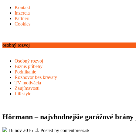
Kontakt
Inzercia
Partneri
Cookies
osobný rozvoj
Osobný rozvoj
Biznis príbehy
Podnikanie
Rozhovor bez kravaty
TV motivácia
Zaujímavosti
Lifestyle
Hörmann – najvhodnejšie garážové brány p
16 nov 2016
Posted by contentpress.sk