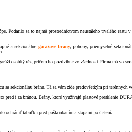
. Podarilo sa to najmä prostredníctvom neustáleho trvalého rastu v z
klopné a sekcionálne
garážové brány
, pohony, priemyselné sekcionál
m.
garáži osobitý ráz, pričom ho pozdvihne zo všednosti. Firma má vo sv
ajúcu sa sekcionálnu bránu. Tá sa vám zíde predovšetkým pri terénnych 
esto pred i za bránou. Brány, ktoré využívajú plastové presklenie 
lo ochrániť tabuľku pred poškriabaním a stopami po čistení.