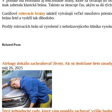
V ponuke má Hörmann aj sekcionálne brány, ktoré sa otvárajú do boku
inak zaberala klasická brána. Takisto sa skracuje čas, akým sa dá rýchlo
Garážové
rolovacie brány
taktiež vytvárajú veľké množstvo priestor
brána šetrí a vydrží tak dlhodobo.
Profily rolovacích brán sú vyrobené z nehrdzavejúceho hliníka vyso
Related Posts
Airbagy dokážu zachraňovať životy. Ak sú dodržané tieto zásad
máj 26, 2025
Štyri jednoduché rady, ktoré vám pomôžu zachovať vyššiu hodn