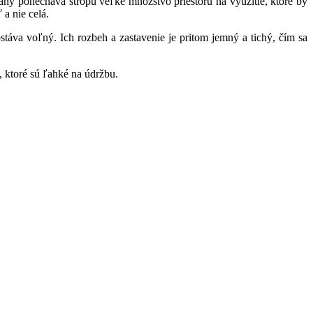
rany ponecháva stropu veľké množstvo priestoru na využitie, ktoré by
 a nie celá.
stáva voľný. Ich rozbeh a zastavenie je pritom jemný a tichý, čím sa
 ktoré sú ľahké na údržbu.