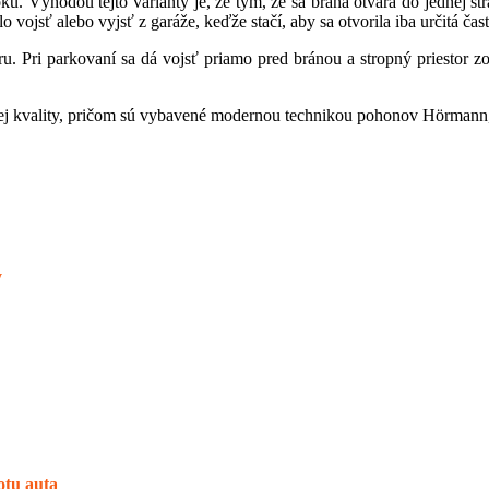
. Výhodou tejto varianty je, že tým, že sa brána otvára do jednej st
 vojsť alebo vyjsť z garáže, keďže stačí, aby sa otvorila iba určitá časť
u. Pri parkovaní sa dá vojsť priamo pred bránou a stropný priestor zo
kej kvality, pričom sú vybavené modernou technikou pohonov Hörmann,
y
otu auta