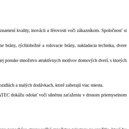
namení kvality, inovácii a férovosti voči zákazníkom. Spoločnosť si
ne brány, rýchlobežné a rolovacie brány, nakladacia technika, dvere
ojej ponuke množstvo atraktívnych motívov domových dverí, s ktorých
vozidlách a malých dodávkach, ktoré zaberajú viac miesta.
DURATEC dokážu odolať voči silnému zaťaženiu v drsnom priemyselnom