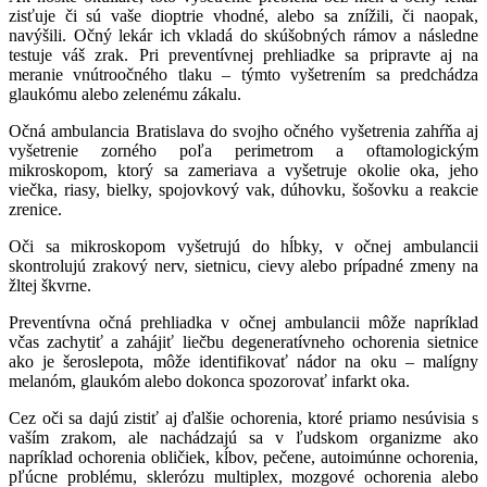
zisťuje či sú vaše dioptrie vhodné, alebo sa znížili, či naopak,
navýšili. Očný lekár ich vkladá do skúšobných rámov a následne
testuje váš zrak. Pri preventívnej prehliadke sa pripravte aj na
meranie vnútroočného tlaku – týmto vyšetrením sa predchádza
glaukómu alebo zelenému zákalu.
Očná ambulancia Bratislava do svojho očného vyšetrenia zahŕňa aj
vyšetrenie zorného poľa perimetrom a oftamologickým
mikroskopom, ktorý sa zameriava a vyšetruje okolie oka, jeho
viečka, riasy, bielky, spojovkový vak, dúhovku, šošovku a reakcie
zrenice.
Oči sa mikroskopom vyšetrujú do hĺbky, v očnej ambulancii
skontrolujú zrakový nerv, sietnicu, cievy alebo prípadné zmeny na
žltej škvrne.
Preventívna očná prehliadka v očnej ambulancii môže napríklad
včas zachytiť a zahájiť liečbu degeneratívneho ochorenia sietnice
ako je šeroslepota, môže identifikovať nádor na oku – malígny
melanóm, glaukóm alebo dokonca spozorovať infarkt oka.
Cez oči sa dajú zistiť aj ďalšie ochorenia, ktoré priamo nesúvisia s
vaším zrakom, ale nachádzajú sa v ľudskom organizme ako
napríklad ochorenia obličiek, kĺbov, pečene, autoimúnne ochorenia,
pľúcne problému, sklerózu multiplex, mozgové ochorenia alebo