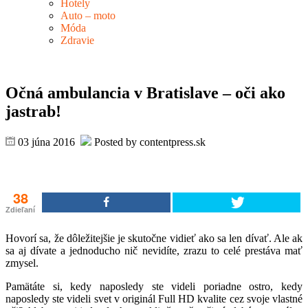
Hotely
Auto – moto
Móda
Zdravie
Očná ambulancia v Bratislave – oči ako
jastrab!
03 júna 2016
Posted by contentpress.sk
38
Zdieľaní
Hovorí sa, že dôležitejšie je skutočne vidieť ako sa len dívať. Ale ak
sa aj dívate a jednoducho nič nevidíte, zrazu to celé prestáva mať
zmysel.
Pamätáte si, kedy naposledy ste videli poriadne ostro, kedy
naposledy ste videli svet v originál Full HD kvalite cez svoje vlastné