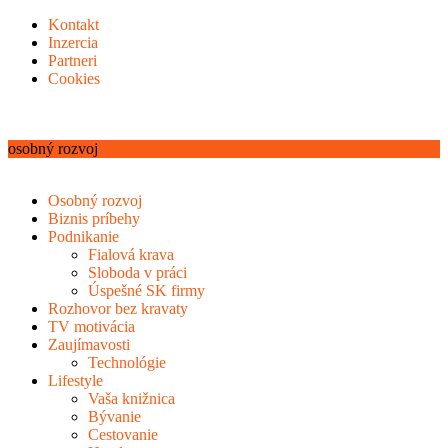
Kontakt
Inzercia
Partneri
Cookies
osobný rozvoj
Osobný rozvoj
Biznis príbehy
Podnikanie
Fialová krava
Sloboda v práci
Úspešné SK firmy
Rozhovor bez kravaty
TV motivácia
Zaujímavosti
Technológie
Lifestyle
Vaša knižnica
Bývanie
Cestovanie