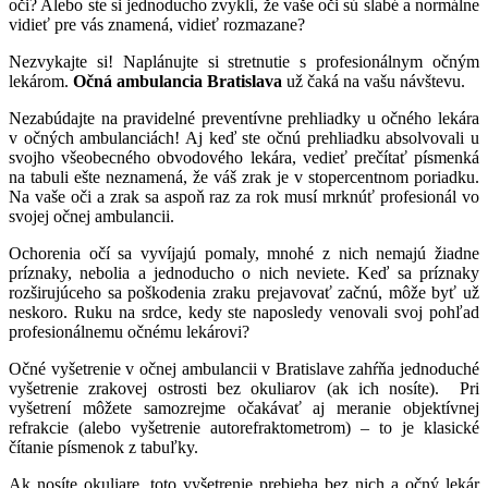
oči? Alebo ste si jednoducho zvykli, že vaše oči sú slabé a normálne
vidieť pre vás znamená, vidieť rozmazane?
Nezvykajte si! Naplánujte si stretnutie s profesionálnym očným
lekárom.
Očná ambulancia Bratislava
už čaká na vašu návštevu.
Nezabúdajte na pravidelné preventívne prehliadky u očného lekára
v očných ambulanciách! Aj keď ste očnú prehliadku absolvovali u
svojho všeobecného obvodového lekára, vedieť prečítať písmenká
na tabuli ešte neznamená, že váš zrak je v stopercentnom poriadku.
Na vaše oči a zrak sa aspoň raz za rok musí mrknúť profesionál vo
svojej očnej ambulancii.
Ochorenia očí sa vyvíjajú pomaly, mnohé z nich nemajú žiadne
príznaky, nebolia a jednoducho o nich neviete. Keď sa príznaky
rozširujúceho sa poškodenia zraku prejavovať začnú, môže byť už
neskoro. Ruku na srdce, kedy ste naposledy venovali svoj pohľad
profesionálnemu očnému lekárovi?
Očné vyšetrenie v očnej ambulancii v Bratislave zahŕňa jednoduché
vyšetrenie zrakovej ostrosti bez okuliarov (ak ich nosíte). Pri
vyšetrení môžete samozrejme očakávať aj meranie objektívnej
refrakcie (alebo vyšetrenie autorefraktometrom) – to je klasické
čítanie písmenok z tabuľky.
Ak nosíte okuliare, toto vyšetrenie prebieha bez nich a očný lekár