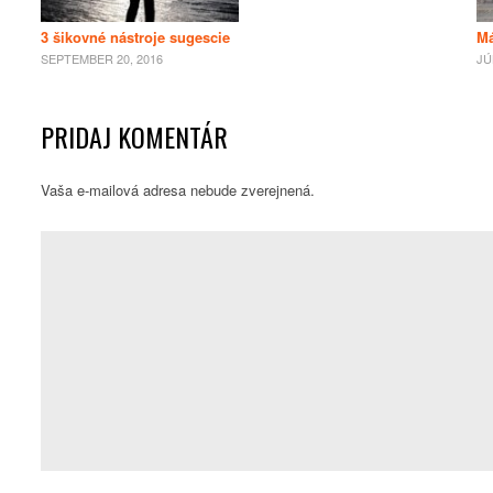
3 šikovné nástroje sugescie
Má
SEPTEMBER 20, 2016
JÚ
PRIDAJ KOMENTÁR
Vaša e-mailová adresa nebude zverejnená.