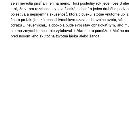
že si nevedia prísť ani len na meno. Hoci posledný rok jeden bez dru
stať, že v tom rozchode zlyhala ľudská slabosť a jeden druhého podvie
bolestivá a nepríjemná skúsenosť, ktorá človeku istotne vnútorné ublí
často po takejto skúsenosti tvrdohlavo uzavrie do svojho sveta, všetc
odrazu ,, neverníkmi,, a dookola bude svoj stav obhajovať tým, ako mu 
ale má zmysel to neustále vyťahovať ? Ako mu to pomôže ? Možno mu 
pred nosom jeho skutočná životná láska alebo šanca.