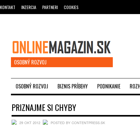
KONTAKT
INZERCIA
PARTNERI
COOKIES
OSOBNÝ ROZVOJ
OSOBNÝ ROZVOJ
BIZNIS PRÍBEHY
PODNIKANIE
ROZH
PRIZNAJME SI CHYBY
29 OKT 2012
POSTED BY CONTENTPRESS.SK