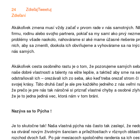
24
Zdieľaj
Tweetuj
Zdieľaní
Akákoľvek zmena musí vždy začať v prvom rade v nás samotných. N
firmu, rodinu alebo svojho partnera, pokiaľ sa my sami ako prvý nez
problémy všade naokolo, nahovárame si aké mame úžasné riešenie pre
nich, aby sa zmenili, dookola ich obviňujeme a vyhovárame sa na inýc
nás samých.
Akákoľvek cesta osobného rastu je o tom, že pozorujeme samých seb
naše dobré vlastnosti a talenty na ešte lepšie, a taktiež aby sme na s
odstraňovali ich – orezávali ich zo seba, ako keď treba orezať strom či 
svojej krásy. Táto druhá časť je ale pre každého jedného z nás veľmi
že prečo je pre nás tak náročné si priznať vlastné chyby a osobné zly
že je to jedna jediná vec, ktorá nám v tom bráni.
Nazýva sa to Pýcha !
Je to skutočne tak! Naša vlastná pýcha nás často tak zaslepí, že ne
sa otvárať novým životným šanciam a príležitostiach v rôznych oblasti
rozchod dvoch ľudí. Po pár mesiacoch spoločného randenia sa ich cest