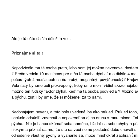
Ale je tú ešte ďalšia dôležitá vec.
Priznajme si to !
Nepodviedla ma tá osoba preto, lebo som jej možno nevenoval dostato
? Prečo vedela 10 mesiacov pre mňa tá osoba dýchať a o ďalšie 4 ma
počas tých 4 mesiacoch na ňu hrubý, arogantný, povýšenecký? Prejavi
Veľa razy by sme boli prekvapený, keby sme mohli vidieť skrze nejaké
možno ten ľudský faktor zlyhal, keď ma ta osoba podviedla ? Možno a
a pýchu, zistili by sme, že si môžeme za to sami.
Neobhajujem neveru, a toto bolo uvedené iba ako príklad. Príklad toh
naokolo odsúdiť, zavrhnúť a nepozerať sa aj na druhu stranu mince. Tot
pýcha. Nie je hanba skúmať seba samého, hľadať na sebe chyby a prizn
niekým a priznať sa mu, že ste sa voči nemu poslednú dobu chovali s
odhodenie vlastnej pýchy a vyznanie sa, môže mnohokrát zachrániť mn