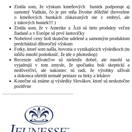
Zistila som, že výskum kmeňových buniek podporuje aj
samotný Vatikán, čo je pre mňa životne dôležité (hovoríme
o kmeňových bunkách získavaných nie z embryí, ale
z tukových buniek!!! )
Zistila som, že v Amerike a Ázii sú tieto produkty veľmi
žiadané a v Európe sú prvé lastovičky
Nobelové ceny boli skutočne udelené a samotným produktom
predchádzal dlhoročný výskum
Fotky, ktoré som našla, hovoria o vynikajúcich výsledkoch (tu
môžu mnohí podotknúť, že ide o photoshop)
Recenzie užívateľov sú nielenže dobré, ale mnohí sa
vyjadrujú v tom zmysle, že spočiatku boli skeptickí a
nedôverčiví, ale nakoniec sú radi, že výrobky užívali
a dokonca ušetrili nemalé peniaze za lieky a lekárov
Konečne sú známe aj výsledky Slovákov, ktoré sú neskutočne
pozitívne