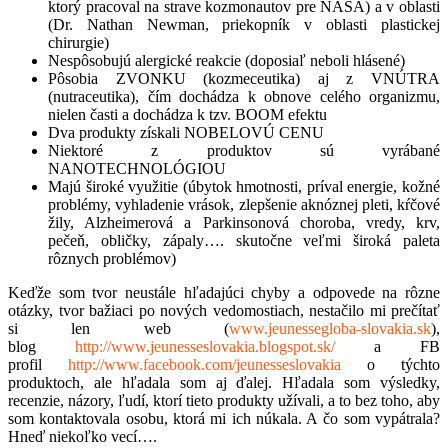
ktorý pracoval na strave kozmonautov pre NASA) a v oblasti
(Dr. Nathan Newman, priekopník v oblasti plastickej
chirurgie)
Nespôsobujú alergické reakcie (doposiaľ neboli hlásené)
Pôsobia ZVONKU (kozmeceutika) aj z VNÚTRA
(nutraceutika), čím dochádza k obnove celého organizmu,
nielen časti a dochádza k tzv. BOOM efektu
Dva produkty získali NOBELOVÚ CENU
Niektoré z produktov sú vyrábané
NANOTECHNOLÓGIOU
Majú široké využitie (úbytok hmotnosti, príval energie, kožné
problémy, vyhladenie vrások, zlepšenie aknóznej pleti, kŕčové
žily, Alzheimerová a Parkinsonová choroba, vredy, krv,
pečeň, obličky, zápaly…. skutočne veľmi široká paleta
rôznych problémov)
Keďže som tvor neustále hľadajúci chyby a odpovede na rôzne
otázky, tvor bažiaci po nových vedomostiach, nestačilo mi prečítať
si len web (
www.jeunessegloba-slovakia.sk
),
blog
http://www.jeunesseslovakia.
blogspot.sk/
a FB
profil
http://www.facebook.com/
jeunesseslovakia
o týchto
produktoch, ale hľadala som aj ďalej. Hľadala som výsledky,
recenzie, názory, ľudí, ktorí tieto produkty užívali, a to bez toho, aby
som kontaktovala osobu, ktorá mi ich núkala. A čo som vypátrala?
Hneď niekoľko vecí….