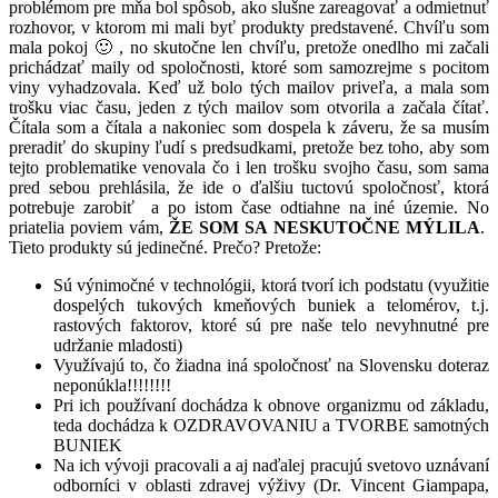
problémom pre mňa bol spôsob, ako slušne zareagovať a odmietnuť
rozhovor, v ktorom mi mali byť produkty predstavené. Chvíľu som
mala pokoj 🙂 , no skutočne len chvíľu, pretože onedlho mi začali
prichádzať maily od spoločnosti, ktoré som samozrejme s pocitom
viny vyhadzovala. Keď už bolo tých mailov priveľa, a mala som
trošku viac času, jeden z tých mailov som otvorila a začala čítať.
Čítala som a čítala a nakoniec som dospela k záveru, že sa musím
preradiť do skupiny ľudí s predsudkami, pretože bez toho, aby som
tejto problematike venovala čo i len trošku svojho času, som sama
pred sebou prehlásila, že ide o ďalšiu tuctovú spoločnosť, ktorá
potrebuje zarobiť a po istom čase odtiahne na iné územie. No
priatelia poviem vám,
ŽE SOM SA NESKUTOČNE MÝLILA
.
Tieto produkty sú jedinečné. Prečo? Pretože:
Sú výnimočné v technológii, ktorá tvorí ich podstatu (využitie
dospelých tukových kmeňových buniek a telomérov, t.j.
rastových faktorov, ktoré sú pre naše telo nevyhnutné pre
udržanie mladosti)
Využívajú to, čo žiadna iná spoločnosť na Slovensku doteraz
neponúkla!!!!!!!!
Pri ich používaní dochádza k obnove organizmu od základu,
teda dochádza k OZDRAVOVANIU a TVORBE samotných
BUNIEK
Na ich vývoji pracovali a aj naďalej pracujú svetovo uznávaní
odborníci v oblasti zdravej výživy (Dr. Vincent Giampapa,