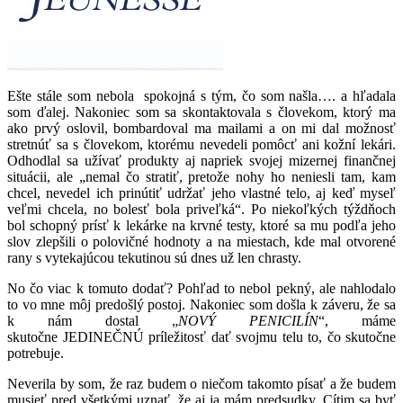
Ešte stále som nebola spokojná s tým, čo som našla…. a hľadala
som ďalej. Nakoniec som sa skontaktovala s človekom, ktorý ma
ako prvý oslovil, bombardoval ma mailami a on mi dal možnosť
stretnúť sa s človekom, ktorému nevedeli pomôcť ani kožní lekári.
Odhodlal sa užívať produkty aj napriek svojej mizernej finančnej
situácii, ale „nemal čo stratiť, pretože nohy ho neniesli tam, kam
chcel, nevedel ich prinútiť udržať jeho vlastné telo, aj keď myseľ
veľmi chcela, no bolesť bola priveľká“. Po niekoľkých týždňoch
bol schopný prísť k lekárke na krvné testy, ktoré sa mu podľa jeho
slov zlepšili o polovičné hodnoty a na miestach, kde mal otvorené
rany s vytekajúcou tekutinou sú dnes už len chrasty.
No čo viac k tomuto dodať? Pohľad to nebol pekný, ale nahlodalo
to vo mne môj predošlý postoj. Nakoniec som došla k záveru, že sa
k nám dostal „
NOVÝ PENICILÍN
“, máme
skutočne JEDINEČNÚ príležitosť dať svojmu telu to, čo skutočne
potrebuje.
Neverila by som, že raz budem o niečom takomto písať a že budem
musieť pred všetkými uznať, že aj ja mám predsudky. Cítim sa byť