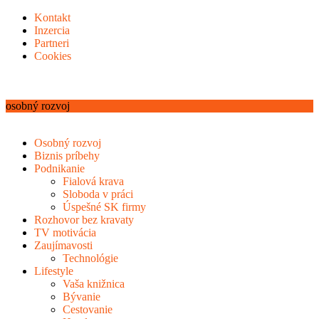
Kontakt
Inzercia
Partneri
Cookies
osobný rozvoj
Osobný rozvoj
Biznis príbehy
Podnikanie
Fialová krava
Sloboda v práci
Úspešné SK firmy
Rozhovor bez kravaty
TV motivácia
Zaujímavosti
Technológie
Lifestyle
Vaša knižnica
Bývanie
Cestovanie