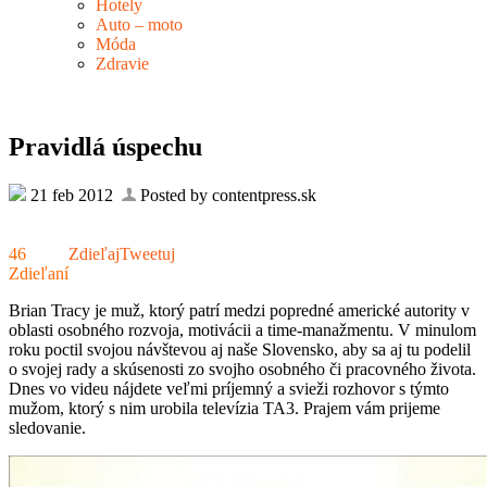
Hotely
Auto – moto
Móda
Zdravie
Pravidlá úspechu
21 feb 2012
Posted by contentpress.sk
46
Zdieľaj
Tweetuj
Zdieľaní
Brian Tracy je muž, ktorý patrí medzi popredné americké autority v
oblasti osobného rozvoja, motivácii a time-manažmentu. V minulom
roku poctil svojou návštevou aj naše Slovensko, aby sa aj tu podelil
o svojej rady a skúsenosti zo svojho osobného či pracovného života.
Dnes vo videu nájdete veľmi príjemný a svieži rozhovor s týmto
mužom, ktorý s nim urobila televízia TA3. Prajem vám prijeme
sledovanie.