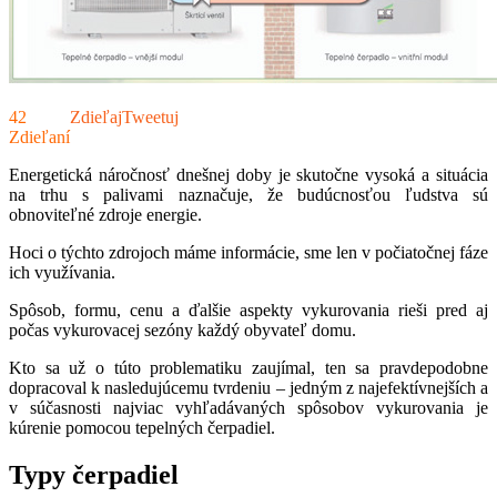
42
Zdieľaj
Tweetuj
Zdieľaní
Energetická náročnosť dnešnej doby je skutočne vysoká a situácia
na trhu s palivami naznačuje, že budúcnosťou ľudstva sú
obnoviteľné zdroje energie.
Hoci o týchto zdrojoch máme informácie, sme len v počiatočnej fáze
ich využívania.
Spôsob, formu, cenu a ďalšie aspekty vykurovania rieši pred aj
počas vykurovacej sezóny každý obyvateľ domu.
Kto sa už o túto problematiku zaujímal, ten sa pravdepodobne
dopracoval k nasledujúcemu tvrdeniu – jedným z najefektívnejších a
v súčasnosti najviac vyhľadávaných spôsobov vykurovania je
kúrenie pomocou tepelných čerpadiel.
Typy čerpadiel