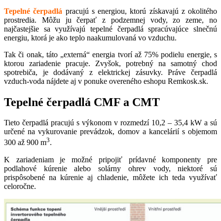
Tepelné čerpadlá
pracujú s energiou, ktorú získavajú z okolitého
prostredia. Môžu ju čerpať z podzemnej vody, zo zeme, no
najčastejšie sa využívajú tepelné čerpadlá spracúvajúce slnečnú
energiu, ktorá je ako teplo naakumulovaná vo vzduchu.
Tak či onak, táto „externá“ energia tvorí až 75% podielu energie, s
ktorou zariadenie pracuje. Zvyšok, potrebný na samotný chod
spotrebiča, je dodávaný z elektrickej zásuvky. Práve čerpadlá
vzduch-voda nájdete aj v ponuke overeného eshopu Remkosk.sk.
Tepelné čerpadlá CMF a CMT
Tieto čerpadlá pracujú s výkonom v rozmedzí 10,2 – 35,4 kW a sú
určené na vykurovanie prevádzok, domov a kancelárií s objemom
3
300 až 900 m
.
K zariadeniam je možné pripojiť prídavné komponenty pre
podlahové kúrenie alebo solárny ohrev vody, niektoré sú
prispôsobené na kúrenie aj chladenie, môžete ich teda využívať
celoročne.