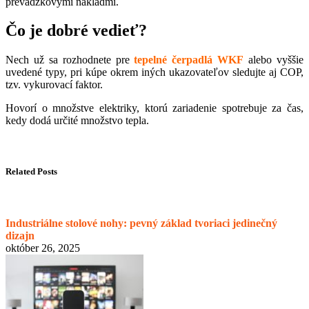
prevádzkovými nákladmi.
Čo je dobré
vedie
ť?
Nech už sa rozhodnete pre
tepelné čerpadlá WKF
alebo vyššie
uvedené typy, pri kúpe okrem iných ukazovateľov sledujte aj COP,
tzv. vykurovací faktor.
Hovorí o množstve elektriky, ktorú zariadenie spotrebuje za čas,
kedy dodá určité množstvo tepla.
Related Posts
Industriálne stolové nohy: pevný základ tvoriaci jedinečný
dizajn
október 26, 2025