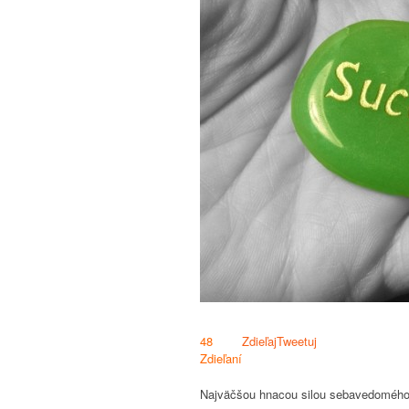
48
Zdieľaj
Tweetuj
Zdieľaní
Najväčšou hnacou silou sebavedomého č