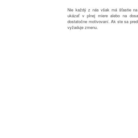
Nie každý z nás však má šťastie na
ukázať v plnej miere alebo na dos
dostatočne motivovaní. Ak ste sa predo
vyžaduje zmenu.
Vezmite osud do svojich rúk a vydajte
RISK PRINÁŠA ZISK, KT
Mnoho ľudí má strach urobiť vo svojom 
a len na seba. Vlastný biznis totiž 
podnikateľ prekonať. Vždy tu existuje 
takmer nič. Risk vám však môže prini
a konečne si budete môcť splniť všetky 
ODŠTARTUJTE SVOJ VLA
Spoločnosť WinnersGroup
prináša pr
odštartovať svoj vlastný biznis. Krok