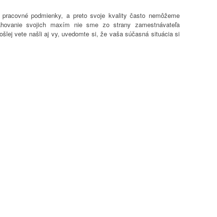
 pracovné podmienky, a preto svoje kvality často nemôžeme
ahovanie svojich maxím nie sme zo strany zamestnávateľa
šlej vete našli aj vy, uvedomte si, že vaša súčasná situácia si
 sa na cestu za vlastným úspechom.
ORÝM SI SPLNÍTE SNY
živote ráznu zmenu skončiť pracovať na iných a začať drieť len
so sebou prináša dávku zodpovednosti, ktorú musí začínajúci
možnosť, že daný cieľ nevyjde, no bez rizika dnes nedosiahnete
esť výrazný zisk, ktorým si uľahčíte svoju finančnú situáciu
sny, po ktorých ste túžili.
STNÝ BIZNIS
e odvážnych a sebavedomých ľudí zaujímavý spôsob, ako
 za krokom vás naučí ako komunikovať, ako zaujať ľudí, vedieť