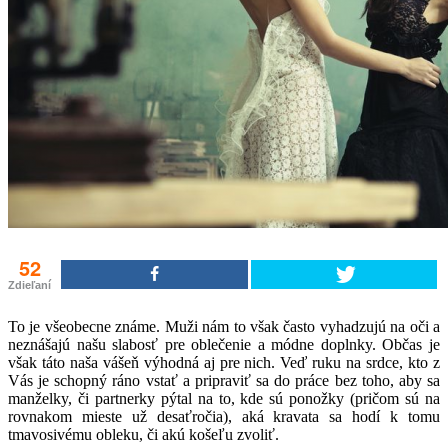
52
Zdieľaní
To je všeobecne známe. Muži nám to však často vyhadzujú na oči a
neznášajú našu slabosť pre oblečenie a módne doplnky. Občas je
však táto naša vášeň výhodná aj pre nich. Veď ruku na srdce, kto z
Vás je schopný ráno vstať a pripraviť sa do práce bez toho, aby sa
manželky, či partnerky pýtal na to, kde sú ponožky (pričom sú na
rovnakom mieste už desaťročia), aká kravata sa hodí k tomu
tmavosivému obleku, či akú košeľu zvoliť.