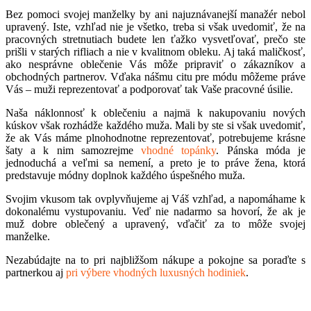
Bez pomoci svojej manželky by ani najuznávanejší manažér nebol
upravený. Iste, vzhľad nie je všetko, treba si však uvedomiť, že na
pracovných stretnutiach budete len ťažko vysvetľovať, prečo ste
prišli v starých rifliach a nie v kvalitnom obleku. Aj taká maličkosť,
ako nesprávne oblečenie Vás môže pripraviť o zákazníkov a
obchodných partnerov. Vďaka nášmu citu pre módu môžeme práve
Vás – muži reprezentovať a podporovať tak Vaše pracovné úsilie.
Naša náklonnosť k oblečeniu a najmä k nakupovaniu nových
kúskov však rozhádže každého muža. Mali by ste si však uvedomiť,
že ak Vás máme plnohodnotne reprezentovať, potrebujeme krásne
šaty a k nim samozrejme
vhodné topánky
. Pánska móda je
jednoduchá a veľmi sa nemení, a preto je to práve žena, ktorá
predstavuje módny doplnok každého úspešného muža.
Svojim vkusom tak ovplyvňujeme aj Váš vzhľad, a napomáhame k
dokonalému vystupovaniu. Veď nie nadarmo sa hovorí, že ak je
muž dobre oblečený a upravený, vďačiť za to môže svojej
manželke.
Nezabúdajte na to pri najbližšom nákupe a pokojne sa poraďte s
partnerkou aj
pri výbere vhodných luxusných hodiniek
.