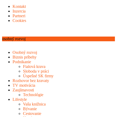
Kontakt
Inzercia
Partneri
Cookies
osobný rozvoj
Osobný rozvoj
Biznis príbehy
Podnikanie
Fialová krava
Sloboda v práci
Úspešné SK firmy
Rozhovor bez kravaty
TV motivácia
Zaujímavosti
Technológie
Lifestyle
Vaša knižnica
Bývanie
Cestovanie