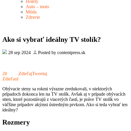
Hotely
Auto – moto
Móda
Zdravie
Ako si vybrať ideálny TV stolík?
28 sep 2024
Posted by contentpress.sk
28
Zdieľaj
Tweetuj
Zdieľaní
Obývacie steny sa rokmi výrazne zredukovali, v niektorých
prípadoch dokonca len na TV stolík. Avšak aj v prípade obývacích
stien, ktoré pozostávajú z viacerých častí, je práve TV stolík vo
väčšine prípadov akýmsi ústredným prvkom. Ako si teda vybrať ten
ideálny?
Rozmery